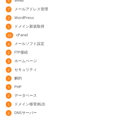
WHM
1
メールアドレス管理
7
WordPress
2
ドメイン新規取得
1
cPanel
25
メールソフト設定
6
FTP接続
2
ホームページ
3
セキュリティ
2
解約
1
PHP
1
データベース
2
ドメイン移管(転出
1
DNSサーバー
2