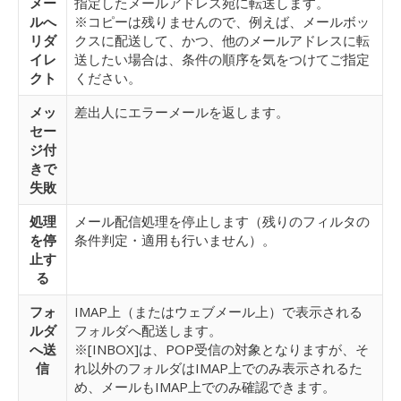
メー
指定したメールアドレス宛に転送します。
ルへ
※コピーは残りませんので、例えば、メールボッ
リダ
クスに配送して、かつ、他のメールアドレスに転
イレ
送したい場合は、条件の順序を気をつけてご指定
クト
ください。
メッ
差出人にエラーメールを返します。
セー
ジ付
きで
失敗
処理
メール配信処理を停止します（残りのフィルタの
を停
条件判定・適用も行いません）。
止す
る
フォ
IMAP上（またはウェブメール上）で表示される
ルダ
フォルダへ配送します。
へ送
※[INBOX]は、POP受信の対象となりますが、そ
信
れ以外のフォルダはIMAP上でのみ表示されるた
め、メールもIMAP上でのみ確認できます。